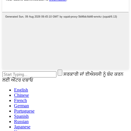
ਸਰਕਾਰੀ ਜਾਂ ਈਐਸਸੀ ਨੂੰ ਬੰਦ ਕਰਨ
ਲਈ ਐਂਟਰ ਦਬਾਓ
English
Chinese
French
German
Portuguese
Spanish
Russian
Japanese