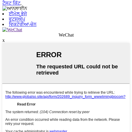
ਟੈਸਟ ਕਿੱਟ
,
ਈਮੇਲ ਭੇਜੋ
ਵਟਸਐਪ
ਵਿਕਟੋਰੀਆ-ਚੇਨ
WeChat
x