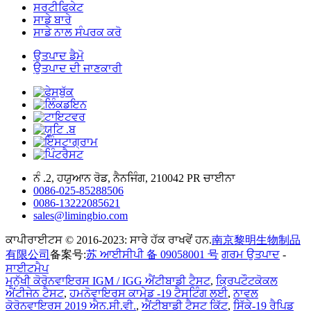
ਸਰਟੀਫਿਕੇਟ
ਸਾਡੇ ਬਾਰੇ
ਸਾਡੇ ਨਾਲ ਸੰਪਰਕ ਕਰੋ
ਉਤਪਾਦ ਡੈਮੋ
ਉਤਪਾਦ ਦੀ ਜਾਣਕਾਰੀ
ਨੰ .2, ਹਯੁਆਨ ਰੋਡ, ਨੈਨਜਿੰਗ, 210042 PR ਚਾਈਨਾ
0086-025-85288506
0086-13222085621
sales@limingbio.com
ਕਾਪੀਰਾਈਟਸ © 2016-2023: ਸਾਰੇ ਹੱਕ ਰਾਖਵੇਂ ਹਨ.
南京黎明生物制品
有限公司
备案号:
苏 ਆਈਸੀਪੀ 备 09058001 号
ਗਰਮ ਉਤਪਾਦ
-
ਸਾਈਟਮੈਪ
ਮਨੁੱਖੀ ਕੋਰੋਨਵਾਇਰਸ IGM / IGG ਐਂਟੀਬਾਡੀ ਟੈਸਟ
,
ਕ੍ਰਿਪਟੌਟਕੋਕਲ
ਐਂਟੀਜੇਨ ਟੈਸਟ
,
ਹਮਨੋਵਾਇਰਸ ਕਾਮੇਡ -19 ਟੈਸਟਿੰਗ ਲਈ
,
ਨਾਵਲ
ਕੋਰੋਨਵਾਇਰਸ 2019 ਐਨ.ਸੀ.ਵੀ.
,
ਐਂਟੀਬਾਡੀ ਟੈਸਟ ਕਿੱਟ
,
ਸਿੱਕੇ-19 ਰੈਪਿਡ