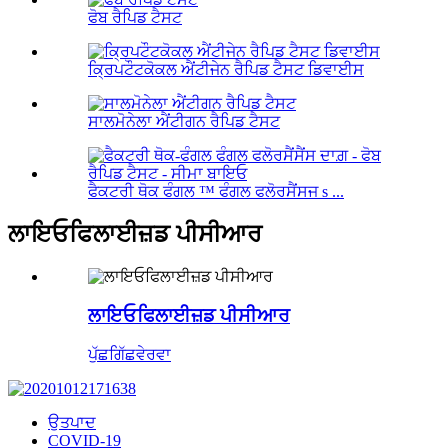
ਫੋਬ ਰੈਪਿਡ ਟੈਸਟ
ਕ੍ਰਿਪਟੌਟਕੋਕਲ ਐਂਟੀਜੇਨ ਰੈਪਿਡ ਟੈਸਟ ਡਿਵਾਈਸ
ਸਾਲਮੋਨੇਲਾ ਐਂਟੀਗਨ ਰੈਪਿਡ ਟੈਸਟ
ਫੈਕਟਰੀ ਥੋਕ ਫੰਗਲ ™ ਫੰਗਲ ਫਲੋਰਸੈਂਸਜ s ...
ਲਾਇਓਫਿਲਾਈਜ਼ਡ ਪੀਸੀਆਰ
ਲਾਇਓਫਿਲਾਈਜ਼ਡ ਪੀਸੀਆਰ
ਪੁੱਛਗਿੱਛ
ਵੇਰਵਾ
ਉਤਪਾਦ
COVID-19