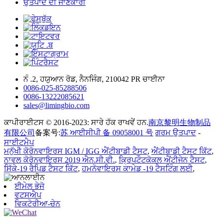
ਉਤਪਾਦ ਦੀ ਜਾਣਕਾਰੀ
ਨੰ .2, ਹਯੁਆਨ ਰੋਡ, ਨੈਨਜਿੰਗ, 210042 PR ਚਾਈਨਾ
0086-025-85288506
0086-13222085621
sales@limingbio.com
ਕਾਪੀਰਾਈਟਸ © 2016-2023: ਸਾਰੇ ਹੱਕ ਰਾਖਵੇਂ ਹਨ.
南京黎明生物制品
有限公司
备案号:
苏 ਆਈਸੀਪੀ 备 09058001 号
ਗਰਮ ਉਤਪਾਦ
-
ਸਾਈਟਮੈਪ
ਮਨੁੱਖੀ ਕੋਰੋਨਵਾਇਰਸ IGM / IGG ਐਂਟੀਬਾਡੀ ਟੈਸਟ
,
ਐਂਟੀਬਾਡੀ ਟੈਸਟ ਕਿੱਟ
,
ਨਾਵਲ ਕੋਰੋਨਵਾਇਰਸ 2019 ਐਨ.ਸੀ.ਵੀ.
,
ਕ੍ਰਿਪਟੌਟਕੋਕਲ ਐਂਟੀਜੇਨ ਟੈਸਟ
,
ਸਿੱਕੇ-19 ਰੈਪਿਡ ਟੈਸਟ ਕਿੱਟ
,
ਹਮਨੋਵਾਇਰਸ ਕਾਮੇਡ -19 ਟੈਸਟਿੰਗ ਲਈ
,
ਈਮੇਲ ਭੇਜੋ
ਵਟਸਐਪ
ਵਿਕਟੋਰੀਆ-ਚੇਨ