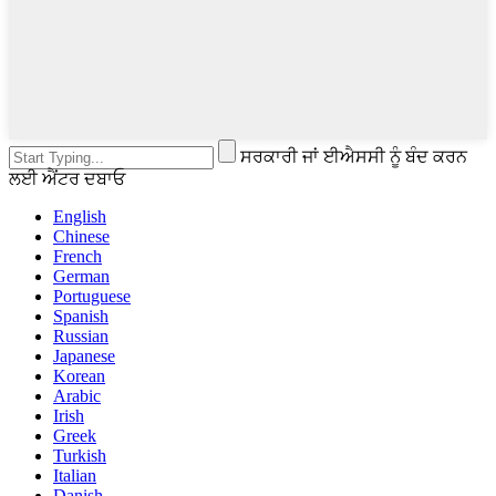
ਸਰਕਾਰੀ ਜਾਂ ਈਐਸਸੀ ਨੂੰ ਬੰਦ ਕਰਨ
ਲਈ ਐਂਟਰ ਦਬਾਓ
English
Chinese
French
German
Portuguese
Spanish
Russian
Japanese
Korean
Arabic
Irish
Greek
Turkish
Italian
Danish